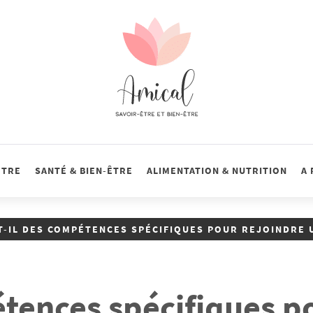
Amical
Tout sur la santé, le savoir-être et le bien-être
ÊTRE
SANTÉ & BIEN-ÊTRE
ALIMENTATION & NUTRITION
A
T-IL DES COMPÉTENCES SPÉCIFIQUES POUR REJOINDRE U
étences spécifiques p