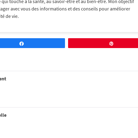
e qui touche à la santé, au savoir-être et au bien-être. Mon objectif
tager avec vous des informations et des conseils pour améliorer
té de vie.​
Partagez
Épingle
ent
elle