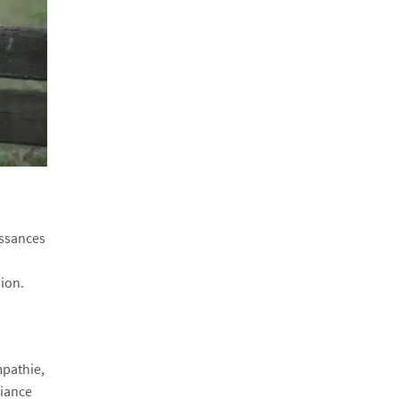
issances
ion.
mpathie,
fiance