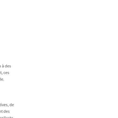
n à des
t, ces
le.
ives, de
nt des
collecte