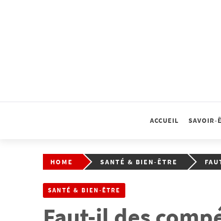
Skip
to
content
ACCUEIL
SAVOIR-
HOME
SANTÉ & BIEN-ÊTRE
FAU
SANTÉ & BIEN-ÊTRE
Faut-il des comp