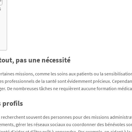
é
out, pas une nécessité
taines missions, comme les soins aux patients ou la sensibilisatio
res professionnels de la santé sont évidemment précieux. Cependan
ger. De nombreuses tâches ne requièrent aucune formation médica
 profils
es recherchent souvent des personnes pour des missions administrat
ements, gérer les réseaux sociaux ou coordonner des bénévoles so
lonté d’aider et d’être prêt à apprendre. Par exemple, en aidant à la 