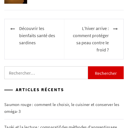
Navigation
Découvrir les
L’hiver arrive :
de
bienfaits santé des
comment protéger
l’article
sardines
sa peau contre le
froid ?
Rechercher :
ARTICLES RÉCENTS
Saumon rouge : comment le choisir, le cuisiner et conserver les
oméga-3
Taoki et la lecture : comparatif des méthodes d’apprentissage