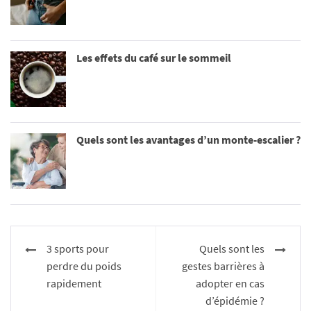
Les effets du café sur le sommeil
Quels sont les avantages d’un monte-escalier ?
Navigation
3 sports pour
Quels sont les
de
perdre du poids
gestes barrières à
l’article
rapidement
adopter en cas
d’épidémie ?