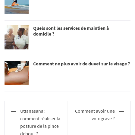
Quels sont les services de maintien à
domicile ?
Comment ne plus avoir de duvet sur le visage ?
Navigation
Uttanasana :
Comment avoir une
de
comment réaliser la
voix grave ?
l’article
posture de la pince
debout ?