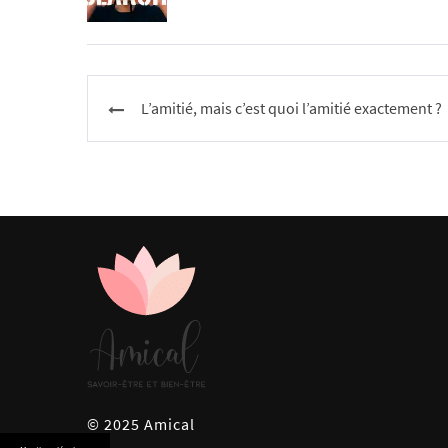
Navigation
L’amitié, mais c’est quoi l’amitié exactement ?
de
l’article
AMICAL
© 2025 Amical