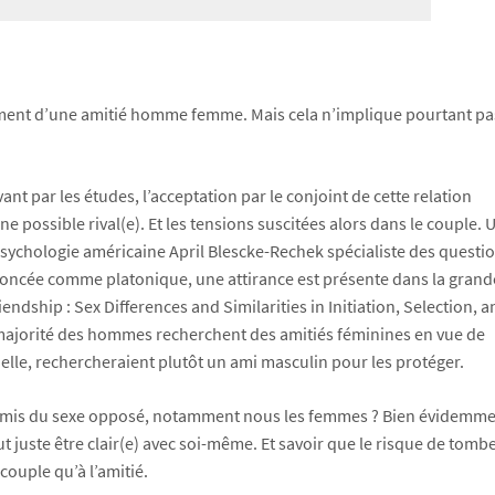
ément d’une amitié homme femme. Mais cela n’implique pourtant pa
t par les études, l’acceptation par le conjoint de cette relation
possible rival(e). Et les tensions suscitées alors dans le couple. 
 psychologie américaine April Blescke-Rechek spécialiste des questi
nnoncée comme platonique, une attirance est présente dans la grand
ship : Sex Differences and Similarities in Initiation, Selection, a
 majorité des hommes recherchent des amitiés féminines en vue de
elle, rechercheraient plutôt un ami masculin pour les protéger.
s amis du sexe opposé, notamment nous les femmes ? Bien évidemme
t juste être clair(e) avec soi-même. Et savoir que le risque de tomb
ouple qu’à l’amitié.