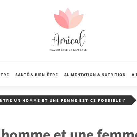
Amical
Tout sur la santé, le savoir-être et le bien-être
ÊTRE
SANTÉ & BIEN-ÊTRE
ALIMENTATION & NUTRITION
A
ENTRE UN HOMME ET UNE FEMME EST-CE POSSIBLE ?
n homme et une femme