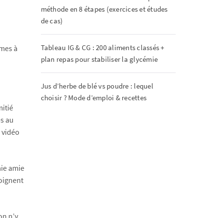
méthode en 8 étapes (exercices et études
de cas)
Tableau IG & CG : 200 aliments classés +
mmes à
plan repas pour stabiliser la glycémie
Jus d’herbe de blé vs poudre : lequel
choisir ? Mode d’emploi & recettes
itié
s au
u vidéo
aie amie
moignent
on n’y