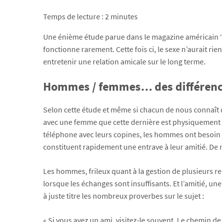
Temps de lecture :
2
minutes
Une énième étude parue dans le magazine américain 
fonctionne rarement. Cette fois ci, le sexe n’aurait rie
entretenir une relation amicale sur le long terme.
Hommes / femmes… des différenc
Selon cette étude et même si chacun de nous connaît 
avec une femme que cette dernière est physiquement
téléphone avec leurs copines, les hommes ont besoin de
constituent rapidement une entrave à leur amitié. De 
Les hommes, frileux quant à la gestion de plusieurs rel
lorsque les échanges sont insuffisants. Et l’amitié,
à juste titre les nombreux proverbes sur le sujet :
« Si vous avez un ami, visitez-le souvent. Le chemin de l