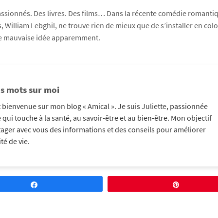
 passionnés. Des livres. Des films… Dans la récente comédie romanti
, William Lebghil, ne trouve rien de mieux que de s’installer en col
Une mauvaise idée apparemment.
s mots sur moi
 bienvenue sur mon blog « Amical ». Je suis
Juliette
, passionnée
e qui touche à la santé, au savoir-être et au bien-être. Mon objectif
tager avec vous des informations et des conseils pour améliorer
té de vie.​
Partagez
Épingle