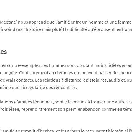
‘Meetme’ nous apprend que l’amitié entre un homme et une femme
n à voir dans l’histoire mais plutôt la difficulté qu’éprouvent les ho
es
des contre-exemples, les hommes sont d’autant moins fidèles en am
 éloignée. Contrairement aux femmes qui peuvent passer des heure
 vrais contacts. Les relations à distance, épistolaires, audio et/o
même que l’irrégularité des rencontres.
ations d’amitiés féminines, sont vite enclins à trouver une autre vr
 une fois lésée, reprend rarement son premier abandon comme en té
’amitié se remplit d’herbes, et les arbres le recouvrent bientôt, si l’