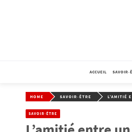
Skip
to
content
ACCUEIL
SAVOIR-
HOME
SAVOIR-ÊTRE
L’AMITIÉ 
SAVOIR-ÊTRE
L’amitié entre u