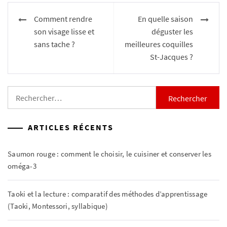
Navigation
Comment rendre
En quelle saison
de
son visage lisse et
déguster les
l’article
sans tache ?
meilleures coquilles
St-Jacques ?
Rechercher :
ARTICLES RÉCENTS
Saumon rouge : comment le choisir, le cuisiner et conserver les
oméga-3
Taoki et la lecture : comparatif des méthodes d’apprentissage
(Taoki, Montessori, syllabique)